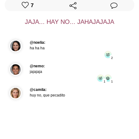
7
JAJA... HAY NO... JAHAJAJAJA
@noelia:
ha ha ha
🤣
2
@nemo:
jajajaja
🤣
😄
1
1
@camila:
huy no, que pecadito