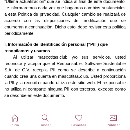
"Última actualización" que se indica al final de este documento.
Le informaremos cada vez que hagamos cambios sustanciales
a esta Política de privacidad. Cualquier cambio se realizará de
acuerdo con las disposiciones de modificación que se
enumeran a continuación. Dicho esto, debe revisar esta política
periódicamente.
I. Información de identificación personal ("PII") que
recopilamos y usamos
Al utilizar mascotitas.club y/o sus servicios, usted
reconoce y acepta que el Responsable:
Software Sustentable
S.A. de C.V.
recopila PII como se describe a continuación
cuando crea una cuenta en mascotitas.club. Usted proporciona
la PII y la recopila cuando utiliza este sitio web. El responsable
no utiliza ni comparte ninguna PII con terceros, excepto como
se describe en este documento.
Los datos personales que puede llegar a recabar el responsable
de forma directa o indirecta consisten en los siguientes: Los
datos personales considerados como de identificación son
todos los relativos a la identificación de la persona (nombre
Inicio
Buscar
Favoritos
Publicar
completo, dirección, teléfonos fijo y/o celular, fecha de